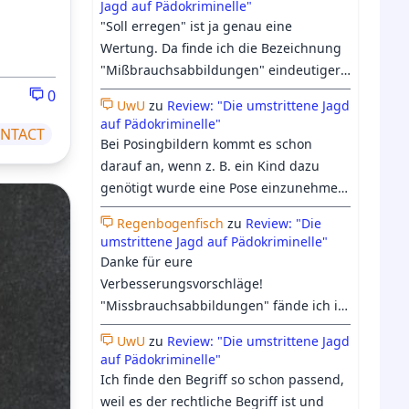
Jagd auf Pädokriminelle"
trotzdem etwas Raum in der Doku
"Soll erregen" ist ja genau eine
bekommen hat.
Wertung. Da finde ich die Bezeichnung
"Mißbrauchsabbildungen" eindeutiger:
Entweder es hat Mißbrauch
0
UwU
zu
Review: "Die umstrittene Jagd
stattgefunden, oder eben nicht. Beim
auf Pädokriminelle"
NTACT
heutigen Verständnis vom Begriff
Bei Posingbildern kommt es schon
"Kinderpornographie", geht es längst
darauf an, wenn z. B. ein Kind dazu
nicht mehr nur ums "erregen sollen",
genötigt wurde eine Pose einzunehmen
sondern darum, ob es einen Pädophilen
dann bildet es schon eine Form von
irgendwie erregen könnte, was auch
Regenbogenfisch
zu
Review: "Die
Missbrauch ab. Ich denke das immer
umstrittene Jagd auf Pädokriminelle"
zunehmend harmloses Material oder
mehr bei "Kinderpornografie"
Danke für eure
medizinische Abbildungen einschließt.
mittlerweile auch an Fiktion glauben
Verbesserungsvorschläge!
was wir insb. der KI und den
"Missbrauchsabbildungen" fände ich in
Berichterstattungen dazu zu verdanken
dem Zusammenhang tatsächlich nicht
haben.
UwU
zu
Review: "Die umstrittene Jagd
passender, da es sich dabei nicht um
auf Pädokriminelle"
ein Synonym für Kinderpornografie,
Ich finde den Begriff so schon passend,
sondern nur um eine Unterkategorie
weil es der rechtliche Begriff ist und