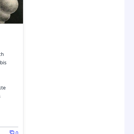
ch
bis
kte
s
0