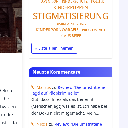
PRÄVENTION
KINDERSCHUTZ
POLITIK
KINDERPUPPEN
STIGMATISIERUNG
DISKRIMINIERUNG
KINDERPORNOGRAFIE
PRO-CONTACT
KLAUS BEIER
» Liste aller Themen
Neuste Kommentare
Markus
zu
Review: "Die umstrittene
 Helmut
Jagd auf Pädokriminelle"
liche
Gut, dass ihr es als das benennt
schwulen
(Menschenjagt) was es ist. Ich habe bei
der Doku nicht mitgemacht. Mein
in die
Bauchgefühl hielt mich davon ab. Ich
ist – da
Nixda
zu
Review: "Die umstrittene
bin froh, dass Georgs Differenzierung