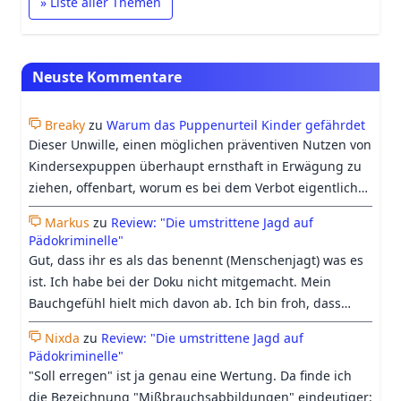
» Liste aller Themen
Neuste Kommentare
Breaky
zu
Warum das Puppenurteil Kinder gefährdet
Dieser Unwille, einen möglichen präventiven Nutzen von
Kindersexpuppen überhaupt ernsthaft in Erwägung zu
ziehen, offenbart, worum es bei dem Verbot eigentlich
geht: nicht um den Schutz von Kindern, sondern um den
Markus
zu
Review: "Die umstrittene Jagd auf
Schutz der Gefühle der erwachsenen gesellschaftlichen
Pädokriminelle"
Mehrheit, sich mit unangenehmen Vorstellungen wie
Gut, dass ihr es als das benennt (Menschenjagt) was es
einer therapeutischen Nutzung von Kindersexpuppen
ist. Ich habe bei der Doku nicht mitgemacht. Mein
auseinandersetzen zu müssen, die bei ihnen Ekel und
Bauchgefühl hielt mich davon ab. Ich bin froh, dass
Abscheu erzeugt. Auf den Punkt gebracht. Das
Georgs Differenzierung trotzdem etwas Raum in der
Puppenverbot ist nur eines von vielen Beispielen, in
Nixda
zu
Review: "Die umstrittene Jagd auf
Doku bekommen hat.
Pädokriminelle"
denen bloßer Moralschutz als Kinderschutz bezeichnet
"Soll erregen" ist ja genau eine Wertung. Da finde ich
wird. Gerade die Einstellung, dass Kinderschutz
die Bezeichnung "Mißbrauchsabbildungen" eindeutiger: