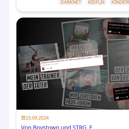
DARKNET
KIDFLIX
KINDER
23.09.2024
Von Boystown und STRG_F