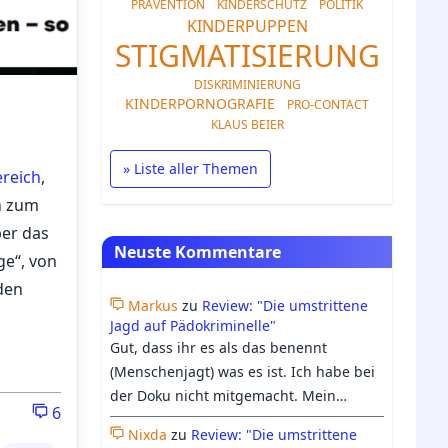
PRÄVENTION
KINDERSCHUTZ
POLITIK
KINDERPUPPEN
STIGMATISIERUNG
DISKRIMINIERUNG
KINDERPORNOGRAFIE
PRO-CONTACT
KLAUS BEIER
» Liste aller Themen
reich
,
n zum
ber das
Neuste Kommentare
ge“, von
den
Markus
zu
Review: "Die umstrittene
Jagd auf Pädokriminelle"
Gut, dass ihr es als das benennt
(Menschenjagt) was es ist. Ich habe bei
der Doku nicht mitgemacht. Mein
6
Bauchgefühl hielt mich davon ab. Ich
Nixda
zu
Review: "Die umstrittene
bin froh, dass Georgs Differenzierung