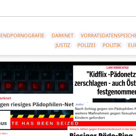
GENDPORNOGRAFIE
DARKNET
VORRATSDATENSPEICH
JUSTIZ
POLIZEI
POLITIK
EU