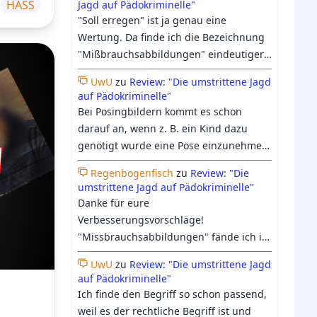
HASS
Jagd auf Pädokriminelle"
trotzdem etwas Raum in der Doku
"Soll erregen" ist ja genau eine
bekommen hat.
Wertung. Da finde ich die Bezeichnung
"Mißbrauchsabbildungen" eindeutiger:
Entweder es hat Mißbrauch
UwU
zu
Review: "Die umstrittene Jagd
stattgefunden, oder eben nicht. Beim
auf Pädokriminelle"
heutigen Verständnis vom Begriff
Bei Posingbildern kommt es schon
"Kinderpornographie", geht es längst
darauf an, wenn z. B. ein Kind dazu
nicht mehr nur ums "erregen sollen",
genötigt wurde eine Pose einzunehmen
sondern darum, ob es einen Pädophilen
dann bildet es schon eine Form von
irgendwie erregen könnte, was auch
Regenbogenfisch
zu
Review: "Die
Missbrauch ab. Ich denke das immer
umstrittene Jagd auf Pädokriminelle"
zunehmend harmloses Material oder
mehr bei "Kinderpornografie"
Danke für eure
medizinische Abbildungen einschließt.
mittlerweile auch an Fiktion glauben
Verbesserungsvorschläge!
was wir insb. der KI und den
"Missbrauchsabbildungen" fände ich in
Berichterstattungen dazu zu verdanken
dem Zusammenhang tatsächlich nicht
haben.
UwU
zu
Review: "Die umstrittene Jagd
passender, da es sich dabei nicht um
auf Pädokriminelle"
ein Synonym für Kinderpornografie,
Ich finde den Begriff so schon passend,
sondern nur um eine Unterkategorie
weil es der rechtliche Begriff ist und