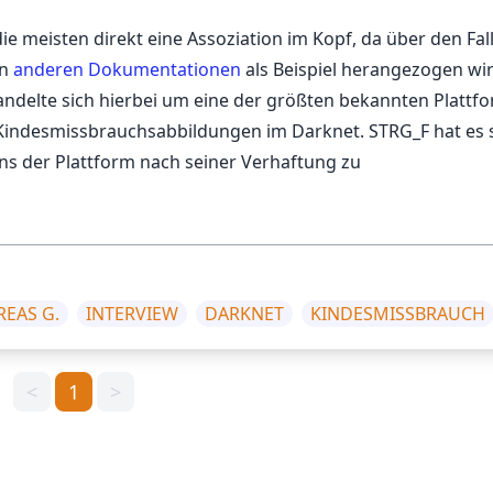
e meisten direkt eine Assoziation im Kopf, da über den Fall
in
anderen Dokumentationen
als Beispiel herangezogen wi
handelte sich hierbei um eine der größten bekannten Plattf
Kindesmissbrauchsabbildungen im Darknet.
STRG_F hat es 
ns der Plattform nach seiner Verhaftung zu
EAS G.
INTERVIEW
DARKNET
KINDESMISSBRAUCH
<
1
>