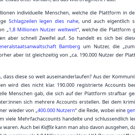
llionen individuelle Menschen, welche die Plattform in de
nige
Schlagzeilen legen dies nahe
, und auch eigentlich s
on „
1,8 Millionen Nutzer weltweit
“, welche die Plattform 
 aber schnell Zweifel auf. So handelt es sich bei dies
eneralstaatsanwaltschaft Bamberg
um Nutzer, die „zum
rher aber ist gleichzeitig von „ca. 190.000 Nutzer der Plat
n, dass diese so weit auseinanderlaufen? Aus der Kommuni
n wird dies nicht klar. 190.000 registrierte Accounts be
duelle Menschen gab, die sich auf der Plattform strafbar g
ter:innen sich mehrere Accounts erstellen. Bei dem krimi
mer wieder von „
400.000 Nutzern
“ die Rede, wobei eine
ge
um viele Mehrfachaccounts handelte und schlussendlich led
v waren. Auch bei
Kidflix
kann man also davon ausgehen, da