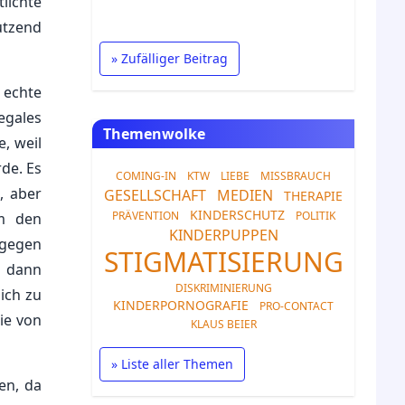
tlichte
utzend
» Zufälliger Beitrag
 echte
egales
Themenwolke
, weil
de. Es
COMING-IN
KTW
LIEBE
MISSBRAUCH
, aber
GESELLSCHAFT
MEDIEN
THERAPIE
KINDERSCHUTZ
PRÄVENTION
POLITIK
um den
KINDERPUPPEN
 gegen
STIGMATISIERUNG
h dann
DISKRIMINIERUNG
ich zu
KINDERPORNOGRAFIE
PRO-CONTACT
ie von
KLAUS BEIER
» Liste aller Themen
en, da