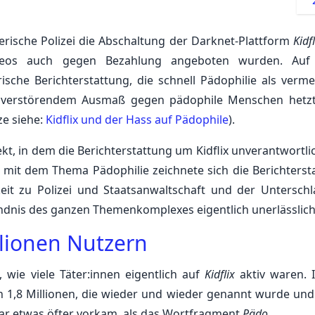
erische Polizei die Abschaltung der Darknet-Plattform
Kidfl
ideos auch gegen Bezahlung angeboten wurden. Auf 
che Berichterstattung, die schnell Pädophilie als vermei
nem verstörendem Ausmaß gegen pädophile Menschen hetzt
e siehe:
Kidflix und der Hass auf Pädophile
).
ekt, in dem die Berichterstattung um Kidflix unverantwortli
mit dem Thema Pädophilie zeichnete sich die Berichterst
keit zu Polizei und Staatsanwaltschaft und der Untersch
ändnis des ganzen Themenkomplexes eigentlich unerlässlich
lionen Nutzern
wie viele Täter:innen eigentlich auf
Kidflix
aktiv waren. 
n 1,8 Millionen, die wieder und wieder genannt wurde und
gar etwas öfter vorkam, als das Wortfragment
Pädo
.