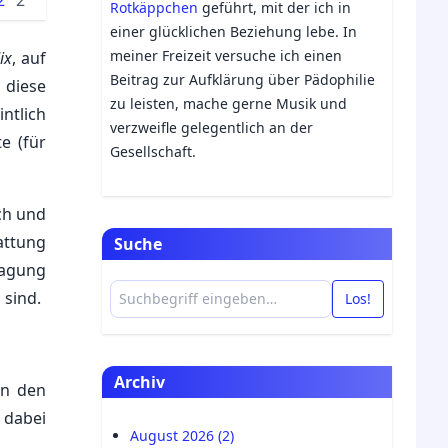
2
2
Rotkäppchen
geführt, mit der ich in
einer glücklichen Beziehung lebe. In
meiner Freizeit versuche ich einen
ix
, auf
Beitrag zur Aufklärung über Pädophilie
diese
zu leisten, mache gerne Musik und
ntlich
verzweifle gelegentlich an der
e (für
Gesellschaft.
ch und
attung
Suche
lagung
 sind.
Los!
Archiv
In den
 dabei
August 2026 (2)