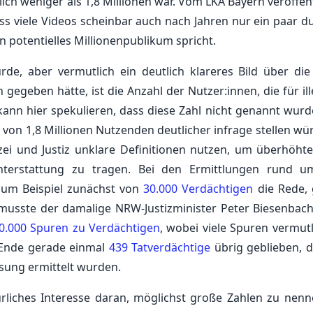
ich weniger als 1,8 Millionen war. Vom LKA Bayern veröffen
ss viele Videos scheinbar auch nach Jahren nur ein paar d
 potentielles Millionenpublikum spricht.
e, aber vermutlich ein deutlich klareres Bild über die
gegeben hätte, ist die Anzahl der Nutzer:innen, die für ill
kann hier spekulieren, dass diese Zahl nicht genannt wurde
von 1,8 Millionen Nutzenden deutlicher infrage stellen wür
izei und Justiz unklare Definitionen nutzen, um überhöhte
ichterstattung zu tragen. Bei den Ermittlungen rund 
um Beispiel zunächst von
30.000 Verdächtigen
die Rede,
 musste der damalige NRW-Justizminister Peter Biesenbac
0.000 Spuren zu Verdächtigen
, wobei viele Spuren vermutl
 Ende gerade einmal
439 Tatverdächtige
übrig geblieben, d
ösung ermittelt wurden.
ürliches Interesse daran, möglichst große Zahlen zu nenn