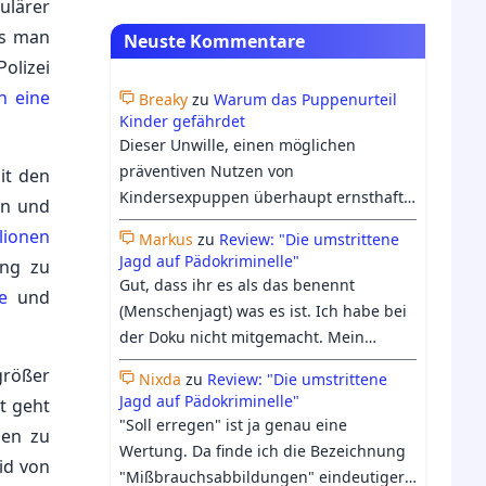
ulärer
ss man
Neuste Kommentare
olizei
ch eine
Breaky
zu
Warum das Puppenurteil
Kinder gefährdet
Dieser Unwille, einen möglichen
präventiven Nutzen von
it den
Kindersexpuppen überhaupt ernsthaft
en und
in Erwägung zu ziehen, offenbart,
lionen
Markus
zu
Review: "Die umstrittene
worum es bei dem Verbot eigentlich
Jagd auf Pädokriminelle"
ung zu
geht: nicht um den Schutz von Kindern,
Gut, dass ihr es als das benennt
e
und
sondern um den Schutz der Gefühle der
(Menschenjagt) was es ist. Ich habe bei
erwachsenen gesellschaftlichen
der Doku nicht mitgemacht. Mein
Mehrheit, sich mit unangenehmen
Bauchgefühl hielt mich davon ab. Ich
größer
Vorstellungen wie einer
Nixda
zu
Review: "Die umstrittene
bin froh, dass Georgs Differenzierung
Jagd auf Pädokriminelle"
ft geht
therapeutischen Nutzung von
trotzdem etwas Raum in der Doku
"Soll erregen" ist ja genau eine
Kindersexpuppen auseinandersetzen zu
den zu
bekommen hat.
Wertung. Da finde ich die Bezeichnung
müssen, die bei ihnen Ekel und Abscheu
id von
"Mißbrauchsabbildungen" eindeutiger:
erzeugt. Auf den Punkt gebracht. Das