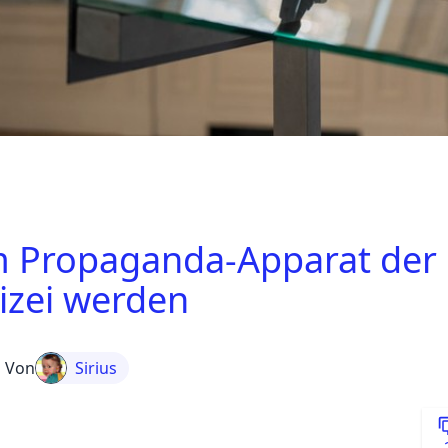
 Propaganda-Apparat der
izei werden
Von
Sirius