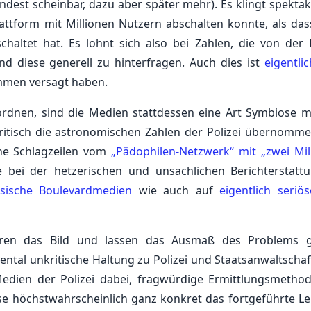
indest scheinbar, dazu aber später mehr). Es klingt spektak
attform mit Millionen Nutzern abschalten konnte, als da
altet hat. Es lohnt sich also bei Zahlen, die von der P
d diese generell zu hinterfragen. Auch dies ist
eigentli
ommen versagt haben.
ordnen, sind die Medien stattdessen eine Art Symbiose m
ritisch die astronomischen Zahlen der Polizei übernomm
he Schlagzeilen vom
„Pädophilen-Netzwerk“ mit „zwei Mil
bei der hetzerischen und unsachlichen Berichterstatt
ssische Boulevardmedien
wie auch auf
eigentlich seriös
erren das Bild und lassen das Ausmaß des Problems 
mental unkritische Haltung zu Polizei und Staatsanwaltscha
Medien der Polizei dabei, fragwürdige Ermittlungsmetho
se höchstwahrscheinlich ganz konkret das fortgeführte Le