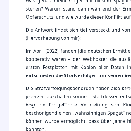
Was genau meint Goger mit diesem Spagat? S
stehen? Warum stand dann während der Ermitt
Opferschutz, und wie wurde dieser Konflikt auf
Die Antwort findet sich tief versteckt und vo
(Hervorhebung von mir):
Im April [2022] fanden [die deutschen Ermittl
kooperativ waren – der Webhoster, die ausl
ersten Festplatten mit Kopien aller Daten 
entschieden die Strafverfolger, um keinen V
Die Strafverfolgungsbehörden haben also
bere
jederzeit abschalten können. Stattdessen ents
lang
die fortgeführte Verbreitung von Kin
beschönigend einen „wahnsinnigen Spagat“ ne
können wurde ermöglicht, dass über Jahre hin
konnten.