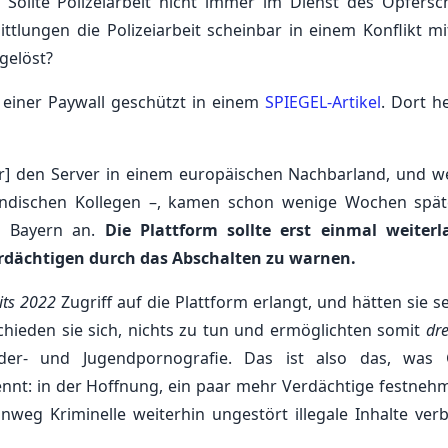
ollte Polizeiarbeit nicht immer im Dienst des Opfersc
lungen die Polizeiarbeit scheinbar in einem Konflikt m
gelöst?
n einer Paywall geschützt in einem
SPIEGEL-Artikel
. Dort h
er] den Server in einem europäischen Nachbarland, und wei
ändischen Kollegen –, kamen schon wenige Wochen spät
in Bayern an.
Die Plattform sollte erst einmal weiterl
erdächtigen durch das Abschalten zu warnen.
its 2022
Zugriff auf die Plattform erlangt, und hätten sie s
chieden sie sich, nichts zu tun und ermöglichten somit
dre
der- und Jugendpornografie. Das ist also das, was
nnt: in der Hoffnung, ein paar mehr Verdächtige festneh
weg Kriminelle weiterhin ungestört illegale Inhalte verb