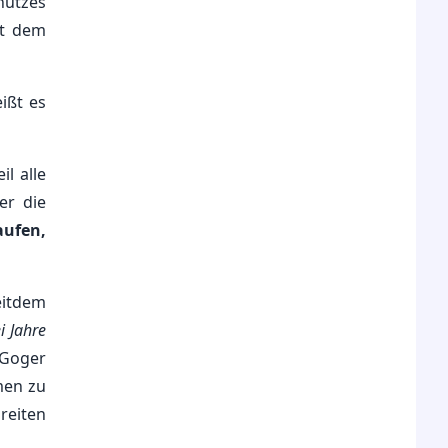
hutzes
durch empirische Forschung gestützter
Dennoch lehnen wir auch solche
it dem
Kinderschutz sein. Wer gegen
Aufnahmen ab. Bezüglich Uwus
evidenzbasierten Kinderschutz ist,
Anmerkung, glaube ich, dass die
erweist dem Kinderschutz einen
meisten Menschen bei dem Wort
eißt es
Bärendienst.
"Kinderpornografie" i. d. R. an
Abbildungen realer Kinder denken. Ich
nutze die Gelegenheit aber gerne, um
l alle
nochmal klarzustellen, dass wir nur
er die
pornografische Abbildungen realer
aufen,
Kinder ablehnen, keine Geschichten,
Zeichnungen oder KI-generierte
Darstellungen. In diesen Fällen würden
eitdem
wir dann aber auch explizit von
i Jahre
gezeichneter oder KI-generierter
Kinderpornografie sprechen.
 Goger
men zu
reiten