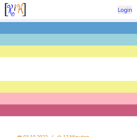
Login
03.10.2022
/
17 Minuten