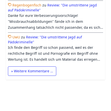
denke das immer mehr bei "Kinderpornografie"
Regenbogenfisch
zu
Review: "Die umstrittene Jagd
mittlerweile auch an Fiktion glauben was wir insb. der KI
auf Pädokriminelle"
und den Berichterstattungen dazu zu verdanken haben.
Danke für eure Verbesserungsvorschläge!
"Missbrauchsabbildungen" fände ich in dem
Zusammenhang tatsächlich nicht passender, da es sich
dabei nicht um ein Synonym für Kinderpornografie,
UwU
zu
Review: "Die umstrittene Jagd auf
sondern nur um eine Unterkategorie dieser handelt. So
Pädokriminelle"
sind auch Posingbilder oder von Kindern selbst erstellte
Ich finde den Begriff so schon passend, weil es der
Aufnahmen pornografisch, bilden jedoch keinen
rechtliche Begriff ist und Pornografie ein Begriff ohne
Missbrauch ab. Dennoch lehnen wir auch solche
Wertung ist. Es handelt sich um Material das erregen
Aufnahmen ab. Bezüglich Uwus Anmerkung, glaube ich,
soll. Mein Vorschlag wäre es vor dem Wort noch ein
dass die meisten Menschen bei dem Wort
» Weitere Kommentare …
"reale" hinzuzufügen.
"Kinderpornografie" i. d. R. an Abbildungen realer
Kinder denken. Ich nutze die Gelegenheit aber gerne,
um nochmal klarzustellen, dass wir nur pornografische
Abbildungen realer Kinder ablehnen, keine Geschichten,
Zeichnungen oder KI-generierte Darstellungen. In
diesen Fällen würden wir dann aber auch explizit von
gezeichneter oder KI-generierter Kinderpornografie