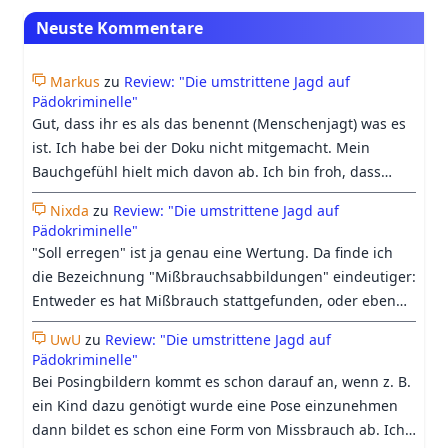
Neuste Kommentare
Markus
zu
Review: "Die umstrittene Jagd auf
Pädokriminelle"
Gut, dass ihr es als das benennt (Menschenjagt) was es
ist. Ich habe bei der Doku nicht mitgemacht. Mein
Bauchgefühl hielt mich davon ab. Ich bin froh, dass
Georgs Differenzierung trotzdem etwas Raum in der
Nixda
zu
Review: "Die umstrittene Jagd auf
Doku bekommen hat.
Pädokriminelle"
"Soll erregen" ist ja genau eine Wertung. Da finde ich
die Bezeichnung "Mißbrauchsabbildungen" eindeutiger:
Entweder es hat Mißbrauch stattgefunden, oder eben
nicht. Beim heutigen Verständnis vom Begriff
UwU
zu
Review: "Die umstrittene Jagd auf
"Kinderpornographie", geht es längst nicht mehr nur
Pädokriminelle"
ums "erregen sollen", sondern darum, ob es einen
Bei Posingbildern kommt es schon darauf an, wenn z. B.
Pädophilen irgendwie erregen könnte, was auch
ein Kind dazu genötigt wurde eine Pose einzunehmen
zunehmend harmloses Material oder medizinische
dann bildet es schon eine Form von Missbrauch ab. Ich
Abbildungen einschließt.