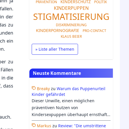
ann ja
KINDERSCHUTZ
PRÄVENTION
POLITIK
KINDERPUPPEN
allen.
STIGMATISIERUNG
in der
das zu
DISKRIMINIERUNG
KINDERPORNOGRAFIE
PRO-CONTACT
funden
KLAUS BEIER
ch ein
en.
» Liste aller Themen
ber zu
Fällen
Neuste Kommentare
in die
, dass
Breaky
zu
Warum das Puppenurteil
Kinder gefährdet
Dieser Unwille, einen möglichen
präventiven Nutzen von
Kindersexpuppen überhaupt ernsthaft
auch.
in Erwägung zu ziehen, offenbart,
Markus
zu
Review: "Die umstrittene
worum es bei dem Verbot eigentlich