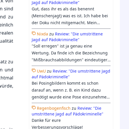
ck von
Jagd auf Pädokriminelle"
geht: nicht um den Schutz von Kindern,
n sind
Gut, dass ihr es als das benennt
sondern um den Schutz der Gefühle der
(Menschenjagt) was es ist. Ich habe bei
ind zu
erwachsenen gesellschaftlichen
der Doku nicht mitgemacht. Mein
inlich
Mehrheit, sich mit unangenehmen
Bauchgefühl hielt mich davon ab. Ich
realen
Vorstellungen wie einer
Nixda
zu
Review: "Die umstrittene
bin froh, dass Georgs Differenzierung
Jagd auf Pädokriminelle"
alität
therapeutischen Nutzung von
trotzdem etwas Raum in der Doku
"Soll erregen" ist ja genau eine
Kindersexpuppen auseinandersetzen zu
bekommen hat.
Wertung. Da finde ich die Bezeichnung
müssen, die bei ihnen Ekel und Abscheu
"Mißbrauchsabbildungen" eindeutiger:
atz zu
erzeugt. Auf den Punkt gebracht. Das
Entweder es hat Mißbrauch
Puppenverbot ist nur eines von vielen
en und
UwU
zu
Review: "Die umstrittene Jagd
stattgefunden, oder eben nicht. Beim
Beispielen, in denen bloßer Moralschutz
auf Pädokriminelle"
chtmal
heutigen Verständnis vom Begriff
als Kinderschutz bezeichnet wird.
Bei Posingbildern kommt es schon
würde,
"Kinderpornographie", geht es längst
Gerade die Einstellung, dass
darauf an, wenn z. B. ein Kind dazu
nicht mehr nur ums "erregen sollen",
Kinderschutz allerhöchste Priorität
genötigt wurde eine Pose einzunehmen
sondern darum, ob es einen Pädophilen
haben muss, verbietet eigentlich diesen
dann bildet es schon eine Form von
irgendwie erregen könnte, was auch
Regenbogenfisch
zu
Review: "Die
Moralschutz. Wer Kinder wirklich vor
Missbrauch ab. Ich denke das immer
umstrittene Jagd auf Pädokriminelle"
zunehmend harmloses Material oder
sexualisierter Gewalt schützen will, der
mehr bei "Kinderpornografie"
Danke für eure
medizinische Abbildungen einschließt.
muss auch Optionen in Erwägung
mittlerweile auch an Fiktion glauben
Verbesserungsvorschläge!