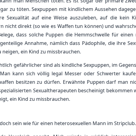
 kann man Menschen töten. Es ist sogar der primäre Zwe
ogar zu töten. Sexpuppen mit kindlichem Aussehen dagege
re Sexualität auf eine Weise auszuleben, auf die kein K
nicht direkt (so wie es Waffen tun können) und wahrsche
e Belege, dass solche Puppen die Hemmschwelle für einen 
enteilige Annahme, nämlich dass Pädophile, die ihre Sexu
 neigen, ein Kind zu missbrauchen.
tlich gefährlicher sind als kindliche Sexpuppen, im Gegens
. Man kann sich völlig legal Messer oder Schwerter kauf
affen besitzen zu dürfen. Erwähnte Puppen darf man ni
spezialisierten Sexualtherapeuten bescheinigt bekommen 
igt, ein Kind zu missbrauchen.
doch sein wie für einen heterosexuellen Mann im Stripclub.