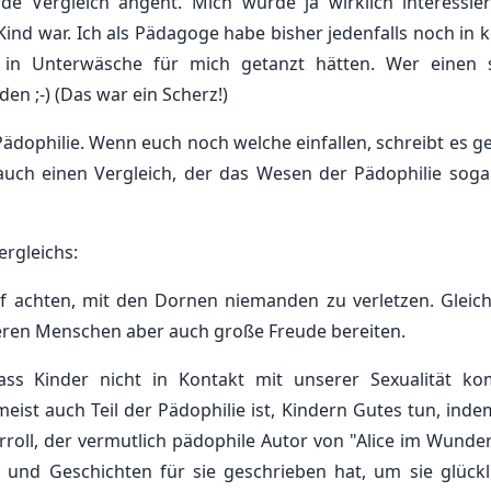
de Vergleich angeht. Mich würde ja wirklich interessier
Kind war. Ich als Pädagoge habe bisher jedenfalls noch in 
r in Unterwäsche für mich getanzt hätten. Wer einen 
en ;-) (Das war ein Scherz!)
Pädophilie. Wenn euch noch welche einfallen, schreibt es g
 auch einen Vergleich, der das Wesen der Pädophilie soga
rgleichs:
f achten, mit den Dornen niemanden zu verletzen. Gleichz
deren Menschen aber auch große Freude bereiten.
ss Kinder nicht in Kontakt mit unserer Sexualität k
meist auch Teil der Pädophilie ist, Kindern Gutes tun, ind
rroll, der vermutlich pädophile Autor von "Alice im Wunder
 und Geschichten für sie geschrieben hat, um sie glückl