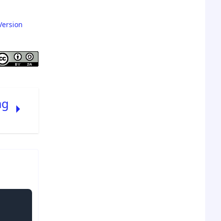
Kinder ablehnen, keine Geschichten,
Zeichnungen oder KI-generierte
Version
Darstellungen. In diesen Fällen würden
wir dann aber auch explizit von
gezeichneter oder KI-generierter
Kinderpornografie sprechen.
ag