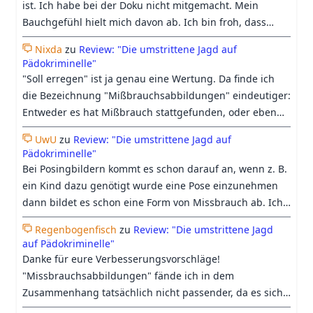
ist. Ich habe bei der Doku nicht mitgemacht. Mein
Bauchgefühl hielt mich davon ab. Ich bin froh, dass
Georgs Differenzierung trotzdem etwas Raum in der
Nixda
zu
Review: "Die umstrittene Jagd auf
Doku bekommen hat.
Pädokriminelle"
"Soll erregen" ist ja genau eine Wertung. Da finde ich
die Bezeichnung "Mißbrauchsabbildungen" eindeutiger:
Entweder es hat Mißbrauch stattgefunden, oder eben
nicht. Beim heutigen Verständnis vom Begriff
UwU
zu
Review: "Die umstrittene Jagd auf
"Kinderpornographie", geht es längst nicht mehr nur
Pädokriminelle"
ums "erregen sollen", sondern darum, ob es einen
Bei Posingbildern kommt es schon darauf an, wenn z. B.
Pädophilen irgendwie erregen könnte, was auch
ein Kind dazu genötigt wurde eine Pose einzunehmen
zunehmend harmloses Material oder medizinische
dann bildet es schon eine Form von Missbrauch ab. Ich
Abbildungen einschließt.
denke das immer mehr bei "Kinderpornografie"
Regenbogenfisch
zu
Review: "Die umstrittene Jagd
mittlerweile auch an Fiktion glauben was wir insb. der KI
auf Pädokriminelle"
und den Berichterstattungen dazu zu verdanken haben.
Danke für eure Verbesserungsvorschläge!
"Missbrauchsabbildungen" fände ich in dem
Zusammenhang tatsächlich nicht passender, da es sich
dabei nicht um ein Synonym für Kinderpornografie,