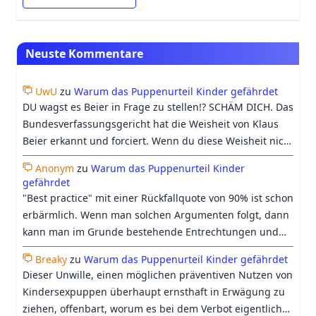
Neuste Kommentare
UwU
zu
Warum das Puppenurteil Kinder gefährdet
DU wagst es Beier in Frage zu stellen!? SCHÄM DICH. Das
Bundesverfassungsgericht hat die Weisheit von Klaus
Beier erkannt und forciert. Wenn du diese Weisheit nicht
erkennst, dann leidest du eindeutig unter einer
Anonym
zu
Warum das Puppenurteil Kinder
Wahrnehmungsverzerrung, so dass ich sämtliche deiner
gefährdet
Argumente entkräften und ignorieren kann. Eine 90%
"Best practice" mit einer Rückfallquote von 90% ist schon
Rückfallquote ist besser als 100% und die "Abstinence-
erbärmlich. Wenn man solchen Argumenten folgt, dann
Only" Therapie hat zusätlich den Vorteil das die
kann man im Grunde bestehende Entrechtungen und
Gesellschaft ihre sadistischen Bedürfnisse ausleben darf
Diskriminierungen auf Ewig erhalten, weil man es ja
indem menschliche Grundbedürfnisse pauschal
Breaky
zu
Warum das Puppenurteil Kinder gefährdet
schon immer so gemacht hat. Jämmerliches und feiges
Dieser Unwille, einen möglichen präventiven Nutzen von
verwehrt werden. Es geht nichts über KTW und die
Urteil. Die Wissenschaft ist stetig im Wandel und wenn
Kindersexpuppen überhaupt ernsthaft in Erwägung zu
ewige Enthaltung. Man stelle sich nur einmal vor was
man etwas mit 90% Rückfallquote nicht einmal in Frage
ziehen, offenbart, worum es bei dem Verbot eigentlich
ohne Beier los wäre in Deutschland. Gott segne unseren