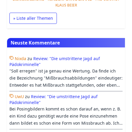
KLAUS BEIER
» Liste aller Themen
Neuste Kommentare
Nixda
zu
Review: "Die umstrittene Jagd auf
Pädokriminelle"
"Soll erregen" ist ja genau eine Wertung. Da finde ich
die Bezeichnung "Mißbrauchsabbildungen" eindeutiger:
Entweder es hat Mißbrauch stattgefunden, oder eben
nicht. Beim heutigen Verständnis vom Begriff
UwU
zu
Review: "Die umstrittene Jagd auf
"Kinderpornographie", geht es längst nicht mehr nur
Pädokriminelle"
ums "erregen sollen", sondern darum, ob es einen
Bei Posingbildern kommt es schon darauf an, wenn z. B.
Pädophilen irgendwie erregen könnte, was auch
ein Kind dazu genötigt wurde eine Pose einzunehmen
zunehmend harmloses Material oder medizinische
dann bildet es schon eine Form von Missbrauch ab. Ich
Abbildungen einschließt.
denke das immer mehr bei "Kinderpornografie"