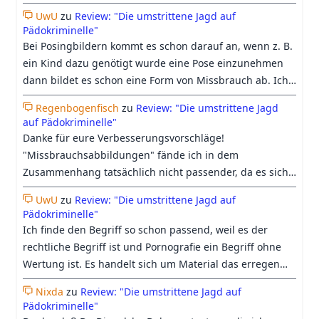
nicht. Beim heutigen Verständnis vom Begriff
UwU
zu
Review: "Die umstrittene Jagd auf
"Kinderpornographie", geht es längst nicht mehr nur
Pädokriminelle"
ums "erregen sollen", sondern darum, ob es einen
Bei Posingbildern kommt es schon darauf an, wenn z. B.
Pädophilen irgendwie erregen könnte, was auch
ein Kind dazu genötigt wurde eine Pose einzunehmen
zunehmend harmloses Material oder medizinische
dann bildet es schon eine Form von Missbrauch ab. Ich
Abbildungen einschließt.
denke das immer mehr bei "Kinderpornografie"
Regenbogenfisch
zu
Review: "Die umstrittene Jagd
mittlerweile auch an Fiktion glauben was wir insb. der KI
auf Pädokriminelle"
und den Berichterstattungen dazu zu verdanken haben.
Danke für eure Verbesserungsvorschläge!
"Missbrauchsabbildungen" fände ich in dem
Zusammenhang tatsächlich nicht passender, da es sich
dabei nicht um ein Synonym für Kinderpornografie,
UwU
zu
Review: "Die umstrittene Jagd auf
sondern nur um eine Unterkategorie dieser handelt. So
Pädokriminelle"
sind auch Posingbilder oder von Kindern selbst erstellte
Ich finde den Begriff so schon passend, weil es der
Aufnahmen pornografisch, bilden jedoch keinen
rechtliche Begriff ist und Pornografie ein Begriff ohne
Missbrauch ab. Dennoch lehnen wir auch solche
Wertung ist. Es handelt sich um Material das erregen
Aufnahmen ab. Bezüglich Uwus Anmerkung, glaube ich,
soll. Mein Vorschlag wäre es vor dem Wort noch ein
dass die meisten Menschen bei dem Wort
Nixda
zu
Review: "Die umstrittene Jagd auf
"reale" hinzuzufügen.
Pädokriminelle"
"Kinderpornografie" i. d. R. an Abbildungen realer