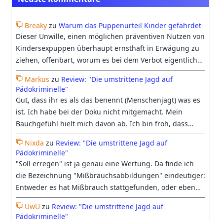
Breaky
zu
Warum das Puppenurteil Kinder gefährdet
Dieser Unwille, einen möglichen präventiven Nutzen von
Kindersexpuppen überhaupt ernsthaft in Erwägung zu
ziehen, offenbart, worum es bei dem Verbot eigentlich
geht: nicht um den Schutz von Kindern, sondern um den
Markus
zu
Review: "Die umstrittene Jagd auf
Schutz der Gefühle der erwachsenen gesellschaftlichen
Pädokriminelle"
Mehrheit, sich mit unangenehmen Vorstellungen wie
Gut, dass ihr es als das benennt (Menschenjagt) was es
einer therapeutischen Nutzung von Kindersexpuppen
ist. Ich habe bei der Doku nicht mitgemacht. Mein
auseinandersetzen zu müssen, die bei ihnen Ekel und
Bauchgefühl hielt mich davon ab. Ich bin froh, dass
Abscheu erzeugt. Auf den Punkt gebracht. Das
Georgs Differenzierung trotzdem etwas Raum in der
Puppenverbot ist nur eines von vielen Beispielen, in
Nixda
zu
Review: "Die umstrittene Jagd auf
Doku bekommen hat.
Pädokriminelle"
denen bloßer Moralschutz als Kinderschutz bezeichnet
"Soll erregen" ist ja genau eine Wertung. Da finde ich
wird. Gerade die Einstellung, dass Kinderschutz
die Bezeichnung "Mißbrauchsabbildungen" eindeutiger:
allerhöchste Priorität haben muss, verbietet eigentlich
Entweder es hat Mißbrauch stattgefunden, oder eben
diesen Moralschutz. Wer Kinder wirklich vor
nicht. Beim heutigen Verständnis vom Begriff
sexualisierter Gewalt schützen will, der muss auch
UwU
zu
Review: "Die umstrittene Jagd auf
"Kinderpornographie", geht es längst nicht mehr nur
Optionen in Erwägung ziehen, die dem eigenen
Pädokriminelle"