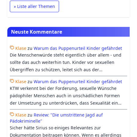
» Liste aller Themen
Neuste Kommentare
Klase
zu
Warum das Puppenurteil Kinder gefährdet
Die Menschenwürde steht eigentlich über allem - und
sollte das auch weiterhin tun. Kinder vor sexuellen
Übergriffen zu schützen, leitet sich aus der
Menschenwürde ab.
Klase
zu
Warum das Puppenurteil Kinder gefährdet
KTW verkennt bei der Forderung, sexuelle Wünsche
pädophiler Menschen auch in unschädlichen Formen
der Umsetzung zu unterdrücken, dass Sexualität ein
Grundbedürfnis ist, welches nicht nur identitätsstiftend,
Klase
zu
Review: "Die umstrittene Jagd auf
sondern auch für die Gesundheit wichtig ist und ihre
Pädokriminelle"
„Auslebung“ daher Teil der Menschenrechte ist, sofern
Sicher hätte Sirius so einiges Relevantes zur
niemand dabei zu Schaden kommt, was gerade bei
Dokumentation beitragen können. Wenn es allerdings