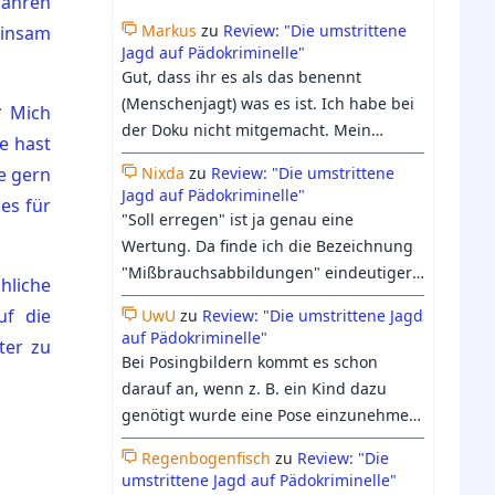
Jahren
Markus
zu
Review: "Die umstrittene
einsam
Jagd auf Pädokriminelle"
Gut, dass ihr es als das benennt
(Menschenjagt) was es ist. Ich habe bei
*
Mich
der Doku nicht mitgemacht. Mein
e hast
Bauchgefühl hielt mich davon ab. Ich
e gern
Nixda
zu
Review: "Die umstrittene
bin froh, dass Georgs Differenzierung
Jagd auf Pädokriminelle"
es für
trotzdem etwas Raum in der Doku
"Soll erregen" ist ja genau eine
bekommen hat.
Wertung. Da finde ich die Bezeichnung
"Mißbrauchsabbildungen" eindeutiger:
chliche
Entweder es hat Mißbrauch
uf die
UwU
zu
Review: "Die umstrittene Jagd
stattgefunden, oder eben nicht. Beim
auf Pädokriminelle"
ter zu
heutigen Verständnis vom Begriff
Bei Posingbildern kommt es schon
"Kinderpornographie", geht es längst
darauf an, wenn z. B. ein Kind dazu
nicht mehr nur ums "erregen sollen",
genötigt wurde eine Pose einzunehmen
sondern darum, ob es einen Pädophilen
dann bildet es schon eine Form von
irgendwie erregen könnte, was auch
Regenbogenfisch
zu
Review: "Die
Missbrauch ab. Ich denke das immer
umstrittene Jagd auf Pädokriminelle"
zunehmend harmloses Material oder
mehr bei "Kinderpornografie"