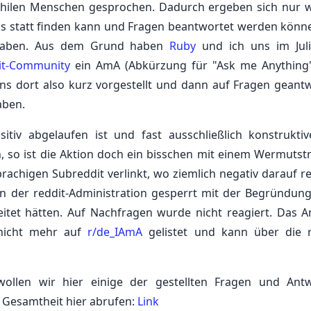
hilen Menschen gesprochen. Dadurch ergeben sich nur 
ns statt finden kann und Fragen beantwortet werden könne
haben. Aus dem Grund haben
Ruby
und ich uns im Jul
it-Community
ein AmA (Abkürzung für "Ask me Anything"
ns dort also kurz vorgestellt und dann auf Fragen geantw
aben.
iv abgelaufen ist und fast ausschließlich konstrukti
so ist die Aktion doch ein bisschen mit einem Wermutst
chigen Subreddit verlinkt, wo ziemlich negativ darauf re
 der reddit-Administration gesperrt mit der Begründung
eitet hätten. Auf Nachfragen wurde nicht reagiert. Das A
 nicht mehr auf
r/de_IAmA
gelistet und kann über die r
ollen wir hier einige der gestellten Fragen und Ant
 Gesamtheit hier abrufen:
Link