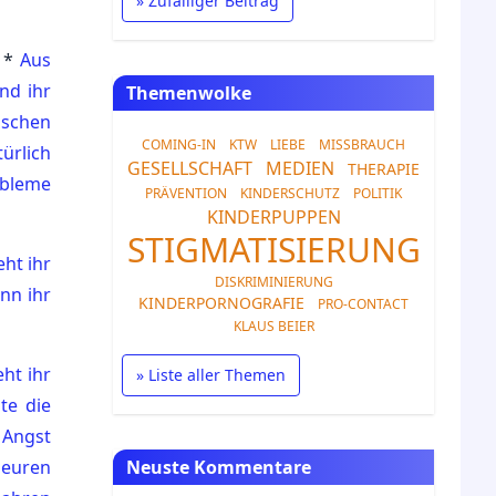
» Zufälliger Beitrag
*
Aus
nd ihr
Themenwolke
nschen
COMING-IN
KTW
LIEBE
MISSBRAUCH
ürlich
GESELLSCHAFT
MEDIEN
THERAPIE
obleme
PRÄVENTION
KINDERSCHUTZ
POLITIK
KINDERPUPPEN
STIGMATISIERUNG
eht ihr
DISKRIMINIERUNG
nn ihr
KINDERPORNOGRAFIE
PRO-CONTACT
KLAUS BEIER
ht ihr
» Liste aller Themen
te die
 Angst
 euren
Neuste Kommentare