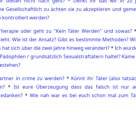
hr diesen nicht nach geht?
*
Denkt ihr das wir in 20 
e Gesellschaftlich zu ächten sie zu akzeptieren und gem
n kontrolliert werden?
Therapie oder geht zu "Kein Täter Werden" und sowas?
sieht. Wie ist der Ansatz? Gibt es bestimmte Methoden? Wi
 hat sich über die zwei Jahre hinweg verändert?
*
Ich würd
Pädophilen / grundsätzlich Sexualstraftätern haltet? Käme 
bestehen?
Partner in crime zu werden?
*
Könnt ihr Täter (also tatsä
n?
*
Ist eure Überzeugung dass das falsch ist nur a
Gedanken?
*
Wie nah war es bei euch schon mal zum Tä