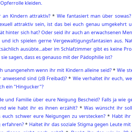
Opferrolle kleiden.
 an Kindern attraktiv?
*
Wie fantasiert man über sowas?
 sexuell attraktiv sein, ist das bei euch genau umgekehrt u
rtät hinter sich hat? Oder seid ihr auch an erwachsenen Me
und ich spielen gerne Vergewaltigungsfantasien aus. Nat
sächlich ausübte...aber im Schlafzimmer gibt es keine Pr
 sie sagen, dass es genauso mit der Pädophilie ist?
ch unangenehm wenn ihr mit Kindern alleine seid?
*
Wie st
er anwesend sind (zB Freibad)?
*
Wie verhaltet ihr euch, we
uch ein "Hingucker"?
e und Familie über eure Neigung Bescheid? Falls ja wie ge
nd wie habt ihr es ihnen erzählt?
*
Was wünscht ihr soll
es euch schwer eure Neigungen zu verstecken?
*
Habt ihr
 erfahren?
*
Haltet ihr das soziale Stigma gegen Leute mit