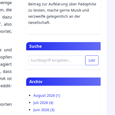
wenige
Beitrag zur Aufklärung über Pädophilie
n, die
zu leisten, mache gerne Musik und
verzweifle gelegentlich an der
i dazu
Gesellschaft.
, also
ortet,
Suche
ve und
ropfen
Los!
agiert
, dass
mA ist
Archiv
eddit-
August 2026 (1)
Juli 2026 (4)
worten
Juni 2026 (3)