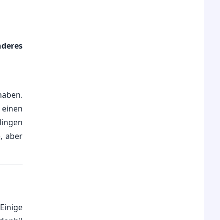
nderes
haben.
 einen
lingen
, aber
Einige