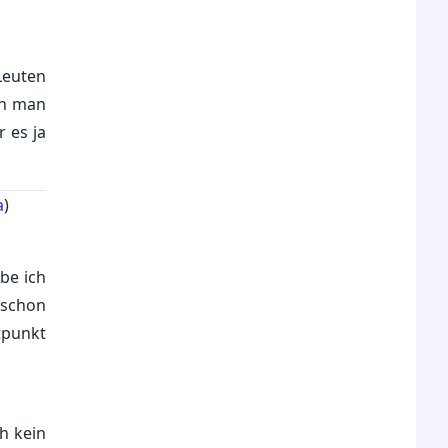
pornografische Abbildungen realer
Kinder ablehnen, keine Geschichten,
Zeichnungen oder KI-generierte
Leuten
Darstellungen. In diesen Fällen würden
nn man
wir dann aber auch explizit von
r es ja
gezeichneter oder KI-generierter
Kinderpornografie sprechen.
a
)
be ich
 schon
tpunkt
h kein