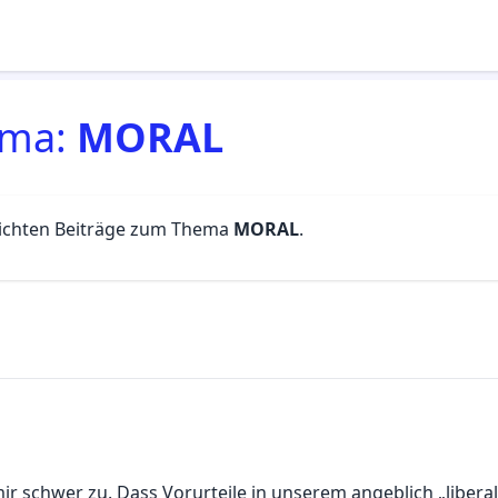
ema:
MORAL
lichten Beiträge zum Thema
MORAL
.
r schwer zu. Dass Vorurteile in unserem angeblich „libera