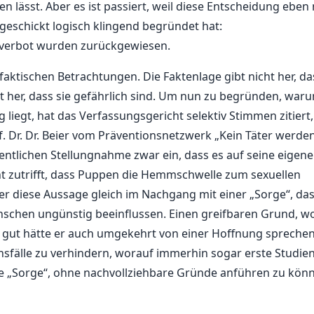
ren lässt. Aber es ist passiert, weil diese Entscheidung eben 
geschickt logisch klingend begründet hat:
verbot wurden zurückgewiesen.
faktischen Betrachtungen. Die Faktenlage gibt nicht her, da
ht her, dass sie gefährlich sind. Um nun zu begründen, wa
 liegt, hat das Verfassungsgericht selektiv Stimmen zitiert,
f. Dr. Dr. Beier vom Präventionsnetzwerk „Kein Täter werde
ntlichen Stellungnahme zwar ein, dass es auf seine eigen
t zutrifft, dass Puppen die Hemmschwelle zum sexuellen
 er diese Aussage gleich im Nachgang mit einer „Sorge“, da
chen ungünstig beeinflussen. Einen greifbaren Grund, w
so gut hätte er auch umgekehrt von einer Hoffnung spreche
sfälle zu verhindern, worauf immerhin sogar erste Studie
ne „Sorge“, ohne nachvollziehbare Gründe anführen zu kön