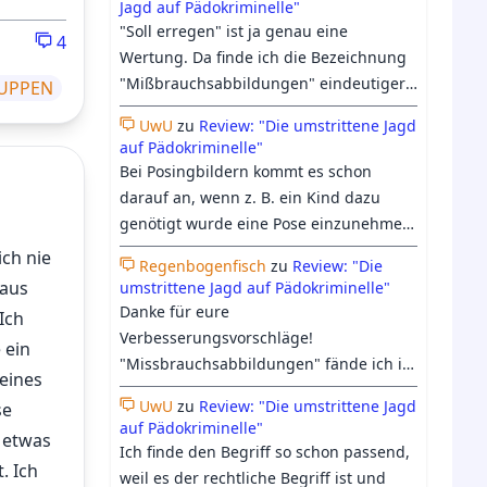
Jagd auf Pädokriminelle"
trotzdem etwas Raum in der Doku
"Soll erregen" ist ja genau eine
4
bekommen hat.
Wertung. Da finde ich die Bezeichnung
"Mißbrauchsabbildungen" eindeutiger:
UPPEN
Entweder es hat Mißbrauch
UwU
zu
Review: "Die umstrittene Jagd
stattgefunden, oder eben nicht. Beim
auf Pädokriminelle"
heutigen Verständnis vom Begriff
Bei Posingbildern kommt es schon
"Kinderpornographie", geht es längst
darauf an, wenn z. B. ein Kind dazu
nicht mehr nur ums "erregen sollen",
genötigt wurde eine Pose einzunehmen
sondern darum, ob es einen Pädophilen
dann bildet es schon eine Form von
ich nie
irgendwie erregen könnte, was auch
Regenbogenfisch
zu
Review: "Die
Missbrauch ab. Ich denke das immer
 aus
umstrittene Jagd auf Pädokriminelle"
zunehmend harmloses Material oder
mehr bei "Kinderpornografie"
Danke für eure
Ich
medizinische Abbildungen einschließt.
mittlerweile auch an Fiktion glauben
Verbesserungsvorschläge!
 ein
was wir insb. der KI und den
"Missbrauchsabbildungen" fände ich in
eines
Berichterstattungen dazu zu verdanken
dem Zusammenhang tatsächlich nicht
haben.
UwU
zu
Review: "Die umstrittene Jagd
se
passender, da es sich dabei nicht um
auf Pädokriminelle"
o etwas
ein Synonym für Kinderpornografie,
Ich finde den Begriff so schon passend,
sondern nur um eine Unterkategorie
. Ich
weil es der rechtliche Begriff ist und