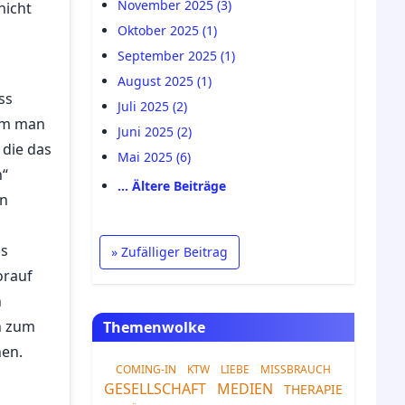
November 2025 (3)
nicht
Oktober 2025 (1)
September 2025 (1)
August 2025 (1)
ss
Juli 2025 (2)
rum man
Juni 2025 (2)
 die das
Mai 2025 (6)
n“
… Ältere Beiträge
en
ss
» Zufälliger Beitrag
orauf
n
n zum
Themenwolke
nen.
COMING-IN
KTW
LIEBE
MISSBRAUCH
GESELLSCHAFT
MEDIEN
THERAPIE