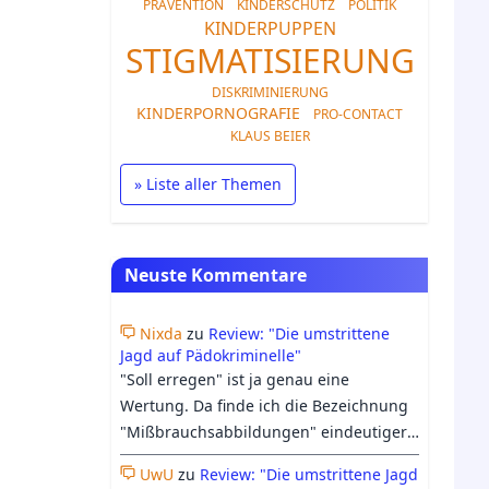
PRÄVENTION
KINDERSCHUTZ
POLITIK
KINDERPUPPEN
STIGMATISIERUNG
DISKRIMINIERUNG
KINDERPORNOGRAFIE
PRO-CONTACT
KLAUS BEIER
» Liste aller Themen
Neuste Kommentare
Nixda
zu
Review: "Die umstrittene
Jagd auf Pädokriminelle"
"Soll erregen" ist ja genau eine
Wertung. Da finde ich die Bezeichnung
"Mißbrauchsabbildungen" eindeutiger:
Entweder es hat Mißbrauch
UwU
zu
Review: "Die umstrittene Jagd
stattgefunden, oder eben nicht. Beim