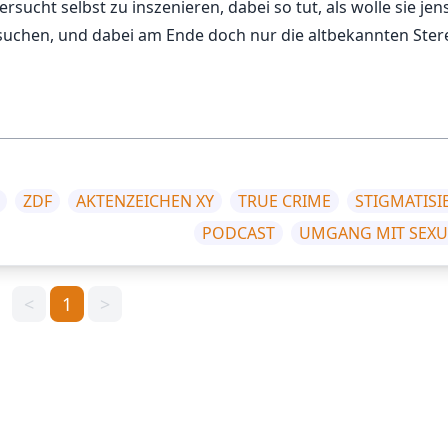
ersucht selbst zu inszenieren, dabei so tut, als wolle sie jen
 suchen, und dabei am Ende doch nur die altbekannten Ste
ZDF
AKTENZEICHEN XY
TRUE CRIME
STIGMATIS
PODCAST
UMGANG MIT SEXU
<
1
>