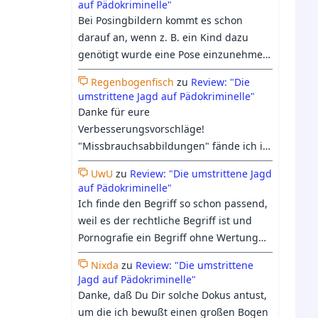
auf Pädokriminelle"
heutigen Verständnis vom Begriff
Bei Posingbildern kommt es schon
"Kinderpornographie", geht es längst
darauf an, wenn z. B. ein Kind dazu
nicht mehr nur ums "erregen sollen",
genötigt wurde eine Pose einzunehmen
sondern darum, ob es einen Pädophilen
dann bildet es schon eine Form von
irgendwie erregen könnte, was auch
Regenbogenfisch
zu
Review: "Die
Missbrauch ab. Ich denke das immer
umstrittene Jagd auf Pädokriminelle"
zunehmend harmloses Material oder
mehr bei "Kinderpornografie"
Danke für eure
medizinische Abbildungen einschließt.
mittlerweile auch an Fiktion glauben
Verbesserungsvorschläge!
was wir insb. der KI und den
"Missbrauchsabbildungen" fände ich in
Berichterstattungen dazu zu verdanken
dem Zusammenhang tatsächlich nicht
haben.
UwU
zu
Review: "Die umstrittene Jagd
passender, da es sich dabei nicht um
auf Pädokriminelle"
ein Synonym für Kinderpornografie,
Ich finde den Begriff so schon passend,
sondern nur um eine Unterkategorie
weil es der rechtliche Begriff ist und
dieser handelt. So sind auch
Pornografie ein Begriff ohne Wertung
Posingbilder oder von Kindern selbst
ist. Es handelt sich um Material das
erstellte Aufnahmen pornografisch,
Nixda
zu
Review: "Die umstrittene
erregen soll. Mein Vorschlag wäre es vor
Jagd auf Pädokriminelle"
bilden jedoch keinen Missbrauch ab.
dem Wort noch ein "reale"
Danke, daß Du Dir solche Dokus antust,
Dennoch lehnen wir auch solche
hinzuzufügen.
um die ich bewußt einen großen Bogen
Aufnahmen ab. Bezüglich Uwus