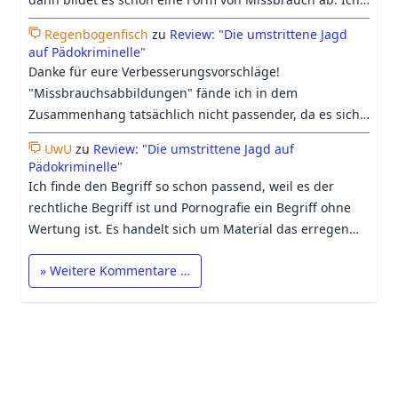
Abbildungen einschließt.
denke das immer mehr bei "Kinderpornografie"
Regenbogenfisch
zu
Review: "Die umstrittene Jagd
mittlerweile auch an Fiktion glauben was wir insb. der KI
auf Pädokriminelle"
und den Berichterstattungen dazu zu verdanken haben.
Danke für eure Verbesserungsvorschläge!
"Missbrauchsabbildungen" fände ich in dem
Zusammenhang tatsächlich nicht passender, da es sich
dabei nicht um ein Synonym für Kinderpornografie,
UwU
zu
Review: "Die umstrittene Jagd auf
sondern nur um eine Unterkategorie dieser handelt. So
Pädokriminelle"
sind auch Posingbilder oder von Kindern selbst erstellte
Ich finde den Begriff so schon passend, weil es der
Aufnahmen pornografisch, bilden jedoch keinen
rechtliche Begriff ist und Pornografie ein Begriff ohne
Missbrauch ab. Dennoch lehnen wir auch solche
Wertung ist. Es handelt sich um Material das erregen
Aufnahmen ab. Bezüglich Uwus Anmerkung, glaube ich,
soll. Mein Vorschlag wäre es vor dem Wort noch ein
dass die meisten Menschen bei dem Wort
» Weitere Kommentare …
"reale" hinzuzufügen.
"Kinderpornografie" i. d. R. an Abbildungen realer
Kinder denken. Ich nutze die Gelegenheit aber gerne,
um nochmal klarzustellen, dass wir nur pornografische
Abbildungen realer Kinder ablehnen, keine Geschichten,
Zeichnungen oder KI-generierte Darstellungen. In
diesen Fällen würden wir dann aber auch explizit von