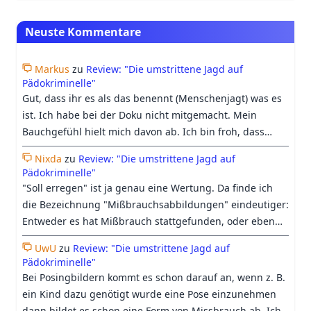
Neuste Kommentare
Markus
zu
Review: "Die umstrittene Jagd auf
Pädokriminelle"
Gut, dass ihr es als das benennt (Menschenjagt) was es
ist. Ich habe bei der Doku nicht mitgemacht. Mein
Bauchgefühl hielt mich davon ab. Ich bin froh, dass
Georgs Differenzierung trotzdem etwas Raum in der
Nixda
zu
Review: "Die umstrittene Jagd auf
Doku bekommen hat.
Pädokriminelle"
"Soll erregen" ist ja genau eine Wertung. Da finde ich
die Bezeichnung "Mißbrauchsabbildungen" eindeutiger:
Entweder es hat Mißbrauch stattgefunden, oder eben
nicht. Beim heutigen Verständnis vom Begriff
UwU
zu
Review: "Die umstrittene Jagd auf
"Kinderpornographie", geht es längst nicht mehr nur
Pädokriminelle"
ums "erregen sollen", sondern darum, ob es einen
Bei Posingbildern kommt es schon darauf an, wenn z. B.
Pädophilen irgendwie erregen könnte, was auch
ein Kind dazu genötigt wurde eine Pose einzunehmen
zunehmend harmloses Material oder medizinische
dann bildet es schon eine Form von Missbrauch ab. Ich