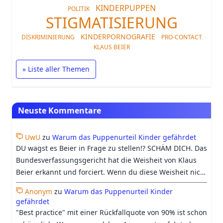
KINDERPUPPEN
POLITIK
STIGMATISIERUNG
KINDERPORNOGRAFIE
DISKRIMINIERUNG
PRO-CONTACT
KLAUS BEIER
» Liste aller Themen
Neuste Kommentare
UwU
zu
Warum das Puppenurteil Kinder gefährdet
DU wagst es Beier in Frage zu stellen!? SCHÄM DICH. Das
Bundesverfassungsgericht hat die Weisheit von Klaus
Beier erkannt und forciert. Wenn du diese Weisheit nicht
erkennst, dann leidest du eindeutig unter einer
Anonym
zu
Warum das Puppenurteil Kinder
Wahrnehmungsverzerrung, so dass ich sämtliche deiner
gefährdet
Argumente entkräften und ignorieren kann. Eine 90%
"Best practice" mit einer Rückfallquote von 90% ist schon
Rückfallquote ist besser als 100% und die "Abstinence-