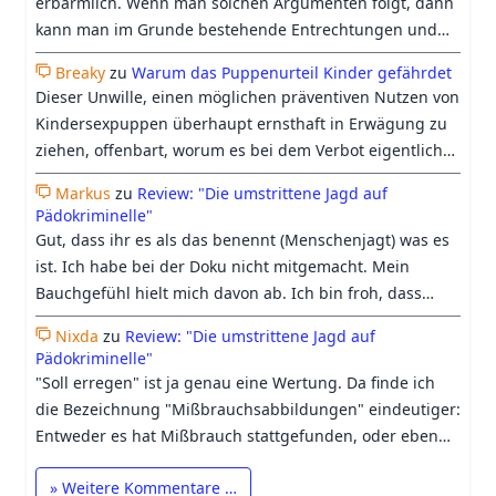
erbärmlich. Wenn man solchen Argumenten folgt, dann
Only" Therapie hat zusätlich den Vorteil das die
kann man im Grunde bestehende Entrechtungen und
Gesellschaft ihre sadistischen Bedürfnisse ausleben darf
Diskriminierungen auf Ewig erhalten, weil man es ja
indem menschliche Grundbedürfnisse pauschal
Breaky
zu
Warum das Puppenurteil Kinder gefährdet
schon immer so gemacht hat. Jämmerliches und feiges
Dieser Unwille, einen möglichen präventiven Nutzen von
verwehrt werden. Es geht nichts über KTW und die
Urteil. Die Wissenschaft ist stetig im Wandel und wenn
Kindersexpuppen überhaupt ernsthaft in Erwägung zu
ewige Enthaltung. Man stelle sich nur einmal vor was
man etwas mit 90% Rückfallquote nicht einmal in Frage
ziehen, offenbart, worum es bei dem Verbot eigentlich
ohne Beier los wäre in Deutschland. Gott segne unseren
stellen darf, dann gute Nacht.
geht: nicht um den Schutz von Kindern, sondern um den
heiligen Klaus Beier und möge er viele Gelder für sein
Markus
zu
Review: "Die umstrittene Jagd auf
Schutz der Gefühle der erwachsenen gesellschaftlichen
Projekt erhalten.
Pädokriminelle"
Mehrheit, sich mit unangenehmen Vorstellungen wie
Gut, dass ihr es als das benennt (Menschenjagt) was es
einer therapeutischen Nutzung von Kindersexpuppen
ist. Ich habe bei der Doku nicht mitgemacht. Mein
auseinandersetzen zu müssen, die bei ihnen Ekel und
Bauchgefühl hielt mich davon ab. Ich bin froh, dass
Abscheu erzeugt. Auf den Punkt gebracht. Das
Georgs Differenzierung trotzdem etwas Raum in der
Puppenverbot ist nur eines von vielen Beispielen, in
Nixda
zu
Review: "Die umstrittene Jagd auf
Doku bekommen hat.
Pädokriminelle"
denen bloßer Moralschutz als Kinderschutz bezeichnet
"Soll erregen" ist ja genau eine Wertung. Da finde ich
wird. Gerade die Einstellung, dass Kinderschutz
die Bezeichnung "Mißbrauchsabbildungen" eindeutiger:
allerhöchste Priorität haben muss, verbietet eigentlich
Entweder es hat Mißbrauch stattgefunden, oder eben
diesen Moralschutz. Wer Kinder wirklich vor
nicht. Beim heutigen Verständnis vom Begriff
sexualisierter Gewalt schützen will, der muss auch
» Weitere Kommentare …
"Kinderpornographie", geht es längst nicht mehr nur
Optionen in Erwägung ziehen, die dem eigenen