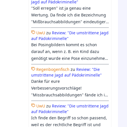
Jagd auf Pädokriminelle"
trotzdem etwas Raum in der Doku
"Soll erregen" ist ja genau eine
bekommen hat.
Wertung. Da finde ich die Bezeichnung
"Mißbrauchsabbildungen" eindeutiger:
Entweder es hat Mißbrauch
UwU
zu
Review: "Die umstrittene Jagd
stattgefunden, oder eben nicht. Beim
auf Pädokriminelle"
heutigen Verständnis vom Begriff
Bei Posingbildern kommt es schon
"Kinderpornographie", geht es längst
darauf an, wenn z. B. ein Kind dazu
nicht mehr nur ums "erregen sollen",
genötigt wurde eine Pose einzunehmen
sondern darum, ob es einen Pädophilen
dann bildet es schon eine Form von
irgendwie erregen könnte, was auch
Regenbogenfisch
zu
Review: "Die
Missbrauch ab. Ich denke das immer
umstrittene Jagd auf Pädokriminelle"
zunehmend harmloses Material oder
mehr bei "Kinderpornografie"
Danke für eure
medizinische Abbildungen einschließt.
mittlerweile auch an Fiktion glauben
Verbesserungsvorschläge!
was wir insb. der KI und den
"Missbrauchsabbildungen" fände ich in
Berichterstattungen dazu zu verdanken
dem Zusammenhang tatsächlich nicht
haben.
UwU
zu
Review: "Die umstrittene Jagd
passender, da es sich dabei nicht um
auf Pädokriminelle"
ein Synonym für Kinderpornografie,
Ich finde den Begriff so schon passend,
sondern nur um eine Unterkategorie
weil es der rechtliche Begriff ist und