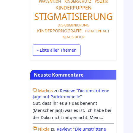
PRÄVENTION
KINDERSCHUTZ
POLITIK
KINDERPUPPEN
STIGMATISIERUNG
DISKRIMINIERUNG
KINDERPORNOGRAFIE
PRO-CONTACT
KLAUS BEIER
» Liste aller Themen
Neuste Kommentare
Markus
zu
Review: "Die umstrittene
Jagd auf Pädokriminelle"
Gut, dass ihr es als das benennt
(Menschenjagt) was es ist. Ich habe bei
der Doku nicht mitgemacht. Mein
Bauchgefühl hielt mich davon ab. Ich
Nixda
zu
Review: "Die umstrittene
bin froh, dass Georgs Differenzierung