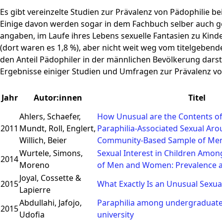
Es gibt vereinzelte Studien zur Prävalenz von Pädophilie bei
Einige davon werden sogar in dem Fachbuch selber auch g
angaben, im Laufe ihres Lebens sexuelle Fantasien zu Kind
(dort waren es 1,8 %), aber nicht weit weg vom titelgeben
den Anteil Pädophiler in der männlichen Bevölkerung darstel
Ergebnisse einiger Studien und Umfragen zur Prävalenz vo
Jahr
Autor:innen
Titel
Ahlers, Schaefer,
How Unusual are the Contents of
2011
Mundt, Roll, Englert,
Paraphilia-Associated Sexual Arou
Willich, Beier
Community-Based Sample of Me
Wurtele, Simons,
Sexual Interest in Children Amo
2014
Moreno
of Men and Women: Prevalence a
Joyal, Cossette &
2015
What Exactly Is an Unusual Sexua
Lapierre
Abdullahi, Jafojo,
Paraphilia among undergraduates
2015
Udofia
university