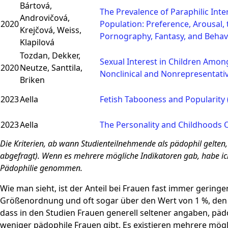
Bártová,
The Prevalence of Paraphilic Inte
Androvičová,
2020
Population: Preference, Arousal, 
Krejčová, Weiss,
Pornography, Fantasy, and Behav
Klapilová
Tozdan, Dekker,
Sexual Interest in Children Am
2020
Neutze, Santtila,
Nonclinical and Nonrepresentati
Briken
2023
Aella
Fetish Tabooness and Popularity 
2023
Aella
The Personality and Childhoods 
Die Kriterien, ab wann Studienteilnehmende als pädophil gelten
abgefragt). Wenn es mehrere mögliche Indikatoren gab, habe ich
Pädophilie genommen.
Wie man sieht, ist der Anteil bei Frauen fast immer gering
Größenordnung und oft sogar über den Wert von 1 %, den
dass in den Studien Frauen generell seltener angaben, pädo
weniger pädophile Frauen gibt. Es existieren mehrere mögl